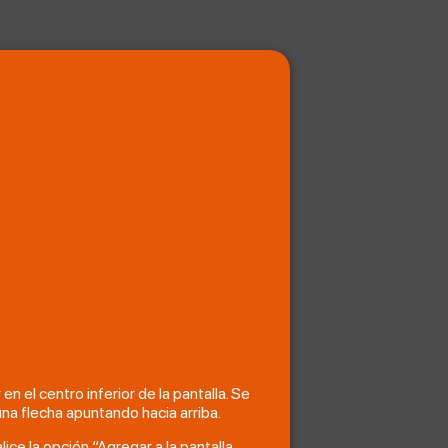
n el centro inferior de la pantalla. Se
na flecha apuntando hacia arriba.
lice la opción “Agregar a la pantalla