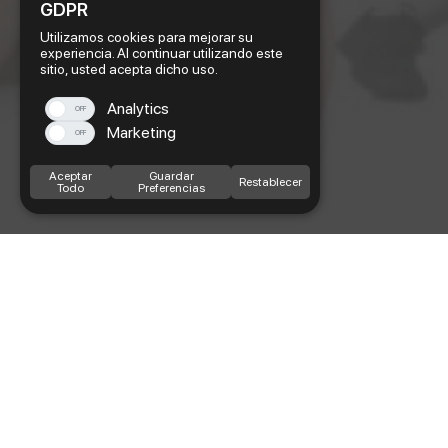
GDPR
Utilizamos cookies para mejorar su
experiencia. Al continuar utilizando este
sitio, usted acepta dicho uso.
Analytics
OFF
Marketing
OFF
Aceptar
Guardar
Restablecer
Todo
Preferencias